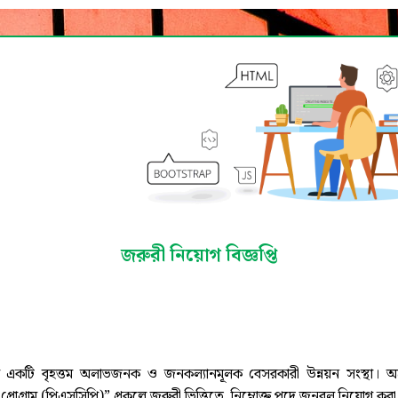
জরুরী নিয়োগ বিজ্ঞপ্তি
একটি বৃহত্তম অলাভজনক ও জনকল্যানমূলক বেসরকারী উন্নয়ন সংস্থা। অত্র সং
প্রোগ্রাম (পিএসসিপি)” প্রকল্পে জরুরী ভিত্তিতে নিম্নোক্ত পদে জনবল নিয়োগ কর