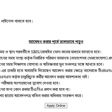
ং লাইসেন্স থাকতে হবে।
আবেদন
করার
পূর্বে
ভালভাবে
পডুন
খ, সময় ও স্থান পরবর্তীতে SMS/মোবাইল ফোন কলের মাধ্যমে জানানো হবে।
োগদানের সময় সংস্থা কর্তৃক নির্ধারিত পরিমাণ জামানত (লভ্যাংশসহ ফেরতেযোগ্য) প
্রহণের সময় শিক্ষাগত যোগ্যতা ও অভিজ্ঞতার মূল সনদপত্র সঙ্গে আনতে হবে।
স-এর চাকরি হতে অব্যাহতি দিয়েছেন আবেদন করার ক্ষেত্রে তাদেরকে টিএমএস
এসএস কর্তৃক চাকুরিচ্যুত কর্মীর আবেদন করার আবশ্যকতা নাই।
থীদের পরীক্ষায় অংশগ্রহনের সুযোগ দেওয়া হবে।
হণের জন্য কোন প্রকার টিএ/ডিএ প্রদান করা হবে না।
যাখ্যা ছাড়ায় আবেদনপত্র বাতিল করার অধিকার সংরক্ষণ করে।