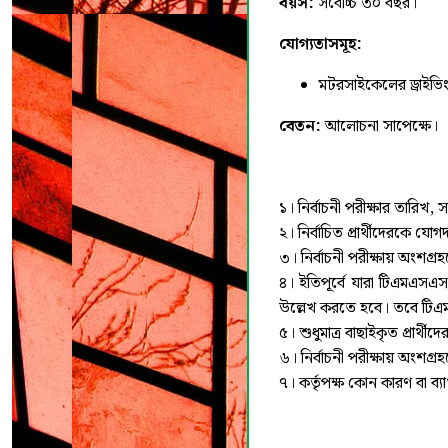
বয়স
:
সর্বোচ্চ ৩০ বছর।
যোগ্যতাসমূহ
:
মটরসাইকেলের ড্রাইভি
বেতন
:
আলোচনা সাপেক্ষে।
১। নির্বাচনী পরীক্ষার তারি
২। নির্বাচিত প্রার্থীদেরকে য
৩। নির্বাচনী পরীক্ষায় অংশগ
৪। ইতিপূর্বে যারা টিএমএসএ
উল্লেখ করতে হবে। তবে টিএম
৫। শুধুমাত্র বাছাইকৃত প্রার্
৬। নির্বাচনী পরীক্ষায় অংশগ্র
৭। কর্তৃপক্ষ কোন কারণ বা ব্