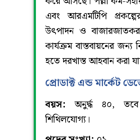
করে আসছে। পল্লী কর্ম-সহ
এবং আরএমটিপি প্রকল্প
উৎপাদন ও বাজারজাতকরন শ
কার্যক্রম বাস্তবায়নের জন্য ন
হতে দরখাস্ত আহবান করা যাচ
প্রোডাক্ট এন্ড মার্কেট 
বয়স:
অনুর্দ্ধ ৪০, তবে 
শিথিলযোগ্য।
পদের সংখ্যা:
০১