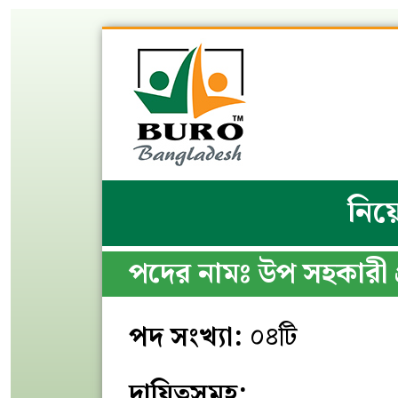
নিয়ো
পদের নামঃ উপ সহকারী 
পদ সংখ্যা:
০৪টি
দায়িত্বসমূহ: