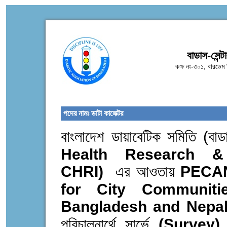
বাডাস-সেন্ট
কক্ষ নং-৩০১, বারডেম
পদের নামঃ ডাটা কালেক্টর
বাংলাদেশ ডায়াবেটিক সমিতি (বাড
Health Research &
CHRI)
এর আওতায়
PECAN
for City Communit
Bangladesh and Nepal
পরিচালনার্থে সার্ভে
(Survey)
ক