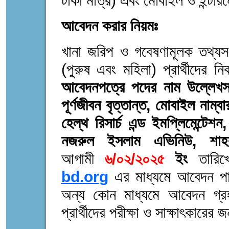
টাকা মাত্র) এবং মোবাইল ও ইন্টার
আবেদন করার নিয়মঃ
খানা জরিপ ও গবেষণামূলক তথ্যস
(পুরুষ এবং মহিলা) প্রার্থীদে
আবেদনপত্রে পদের নাম উল্লেখস
পূর্ণজীবন বৃত্তান্ত, মোবাইল নাম্ব
হেল্থ রিসার্চ এন্ড ইমপ্লিমেন্টে
নজরুল ইসলাম এভিনিউ, শা
আগামী
৬/০২/২০২৫
ইং
তারিখ
bd.org
এর মাধ্যমে আবেদন পা
অন্য কোন মাধ্যমে আবেদন গ্রহ
প্রার্থীদের পরীক্ষা ও সাক্ষাৎকারের